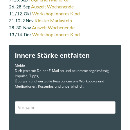
Auszeit Wochenende
26.-28. Sep
Workshop Inneres Kind
11./12. Okt
Kloster Mariastein
31.10.-2.Nov
Auszeit Wochenende
28.-30. Nov
Workshop Inneres Kind
13./14. Dez
Innere Stärke entfalten
Melde
Dich jetzt mit Deiner E-Mail an und bekomme regelmässig
Impulse, Tipps,
Übungen und wertvolle Ressourcen wie Workbooks und
Meditationen. Kostenlos und unverbindlich.