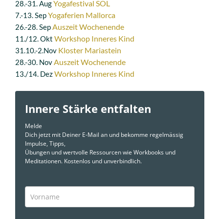
Yogafestival SOL
28.-31. Aug
Yogaferien Mallorca
7.-13. Sep
Auszeit Wochenende
26.-28. Sep
Workshop Inneres Kind
11./12. Okt
Kloster Mariastein
31.10.-2.Nov
Auszeit Wochenende
28.-30. Nov
Workshop Inneres Kind
13./14. Dez
Innere Stärke entfalten
Melde
Dich jetzt mit Deiner E-Mail an und bekomme regelmässig
Impulse, Tipps,
Übungen und wertvolle Ressourcen wie Workbooks und
Meditationen. Kostenlos und unverbindlich.