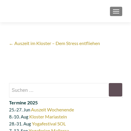
SCHAL
←
Auszeit im Kloster – Dem Stress entfliehen
Termine 2025
Auszeit Wochenende
25.-27. Jun
Kloster Mariastein
8.-10. Aug
Yogafestival SOL
28.-31. Aug
Yogaferien Mallorca
7.-13. Sep