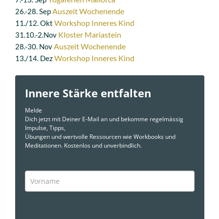
Auszeit Wochenende
26.-28. Sep
Workshop Inneres Kind
11./12. Okt
Kloster Mariastein
31.10.-2.Nov
Auszeit Wochenende
28.-30. Nov
Workshop Inneres Kind
13./14. Dez
Innere Stärke entfalten
Melde
Dich jetzt mit Deiner E-Mail an und bekomme regelmässig
Impulse, Tipps,
Übungen und wertvolle Ressourcen wie Workbooks und
Meditationen. Kostenlos und unverbindlich.