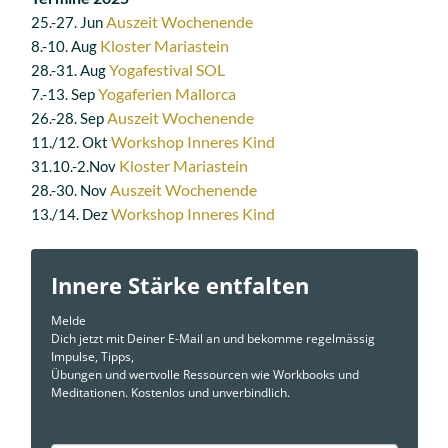
Auszeit Wochenende
25.-27. Jun
Kloster Mariastein
8.-10. Aug
Yogafestival SOL
28.-31. Aug
Yogaferien Mallorca
7.-13. Sep
Auszeit Wochenende
26.-28. Sep
Workshop Inneres Kind
11./12. Okt
Kloster Mariastein
31.10.-2.Nov
Auszeit Wochenende
28.-30. Nov
Workshop Inneres Kind
13./14. Dez
Innere Stärke entfalten
Melde
Dich jetzt mit Deiner E-Mail an und bekomme regelmässig
Impulse, Tipps,
Übungen und wertvolle Ressourcen wie Workbooks und
Meditationen. Kostenlos und unverbindlich.