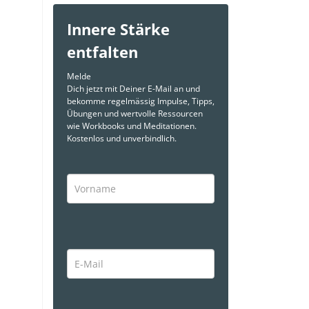
Innere Stärke
entfalten
Melde
Dich jetzt mit Deiner E-Mail an und
bekomme regelmässig Impulse, Tipps,
Übungen und wertvolle Ressourcen
wie Workbooks und Meditationen.
Kostenlos und unverbindlich.