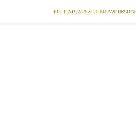
Zum
Inhalt
RETREATS, AUSZEITEN & WORKSHO
springen