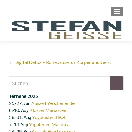
SCHAL
Artikel-
←
Digital Detox – Ruhepause für Körper und Geist
Navigation
Suchen
nach:
Termine 2025
Auszeit Wochenende
25.-27. Jun
Kloster Mariastein
8.-10. Aug
Yogafestival SOL
28.-31. Aug
Yogaferien Mallorca
7.-13. Sep
Auszeit Wochenende
26.-28. Sep