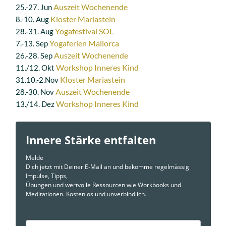
Auszeit Wochenende
25.-27. Jun
Kloster Mariastein
8.-10. Aug
Yogafestival SOL
28.-31. Aug
Yogaferien Mallorca
7.-13. Sep
Auszeit Wochenende
26.-28. Sep
Workshop Inneres Kind
11./12. Okt
Kloster Mariastein
31.10.-2.Nov
Auszeit Wochenende
28.-30. Nov
Workshop Inneres Kind
13./14. Dez
Innere Stärke entfalten
Melde
Dich jetzt mit Deiner E-Mail an und bekomme regelmässig
Impulse, Tipps,
Übungen und wertvolle Ressourcen wie Workbooks und
Meditationen. Kostenlos und unverbindlich.