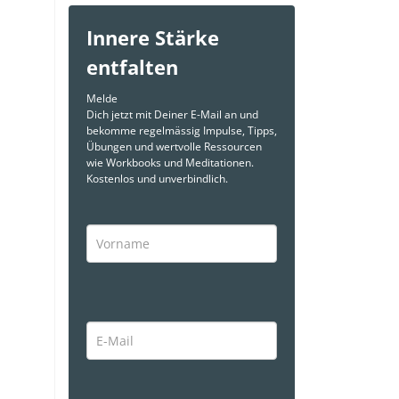
Innere Stärke
entfalten
Melde
Dich jetzt mit Deiner E-Mail an und
bekomme regelmässig Impulse, Tipps,
Übungen und wertvolle Ressourcen
wie Workbooks und Meditationen.
Kostenlos und unverbindlich.