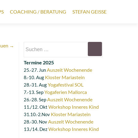
PS
COACHING / BERATUNG
STEFAN GEISSE
Suchen
bauen
→
nach:
Termine 2025
Auszeit Wochenende
25.-27. Jun
Kloster Mariastein
8.-10. Aug
Yogafestival SOL
28.-31. Aug
Yogaferien Mallorca
7.-13. Sep
Auszeit Wochenende
26.-28. Sep
Workshop Inneres Kind
11./12. Okt
Kloster Mariastein
31.10.-2.Nov
Auszeit Wochenende
28.-30. Nov
Workshop Inneres Kind
13./14. Dez