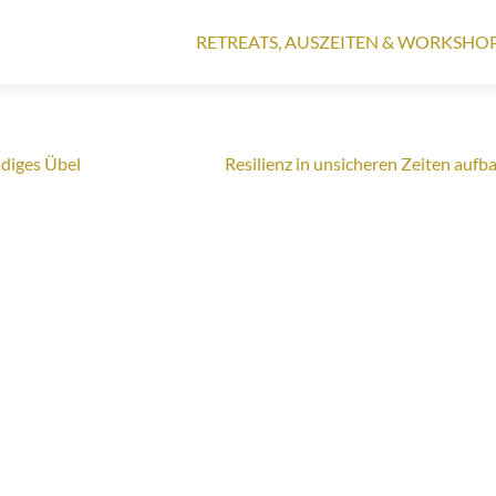
Zum
Inhalt
RETREATS, AUSZEITEN & WORKSHO
springen
ndiges Übel
Resilienz in unsicheren Zeiten auf