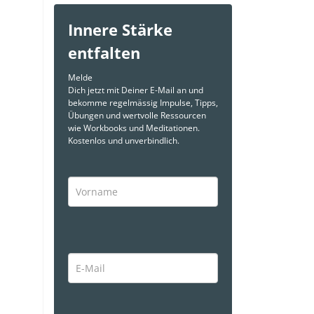
Innere Stärke
entfalten
Melde
Dich jetzt mit Deiner E-Mail an und
bekomme regelmässig Impulse, Tipps,
Übungen und wertvolle Ressourcen
wie Workbooks und Meditationen.
Kostenlos und unverbindlich.