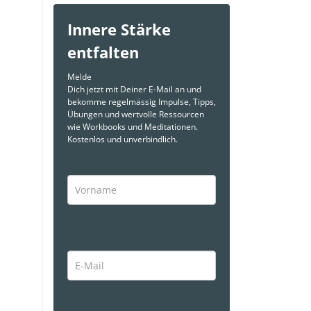
Innere Stärke
entfalten
Melde
Dich jetzt mit Deiner E-Mail an und
bekomme regelmässig Impulse, Tipps,
Übungen und wertvolle Ressourcen
wie Workbooks und Meditationen.
Kostenlos und unverbindlich.