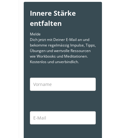
Innere Stärke
entfalten
Melde
Dich jetzt mit Deiner E-Mail an und
bekomme regelmässig Impulse, Tipps,
Übungen und wertvolle Ressourcen
wie Workbooks und Meditationen.
Kostenlos und unverbindlich.