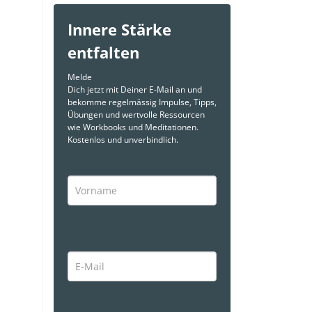
Innere Stärke
entfalten
Melde
Dich jetzt mit Deiner E-Mail an und
bekomme regelmässig Impulse, Tipps,
Übungen und wertvolle Ressourcen
wie Workbooks und Meditationen.
Kostenlos und unverbindlich.