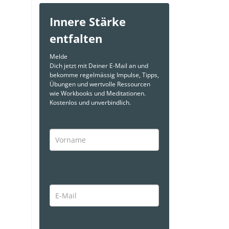
Innere Stärke
entfalten
Melde
Dich jetzt mit Deiner E-Mail an und
bekomme regelmässig Impulse, Tipps,
Übungen und wertvolle Ressourcen
wie Workbooks und Meditationen.
Kostenlos und unverbindlich.