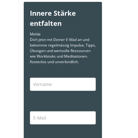
Innere Stärke
entfalten
Melde
Dich jetzt mit Deiner E-Mail an und
bekomme regelmässig Impulse, Tipps,
Übungen und wertvolle Ressourcen
wie Workbooks und Meditationen.
Kostenlos und unverbindlich.