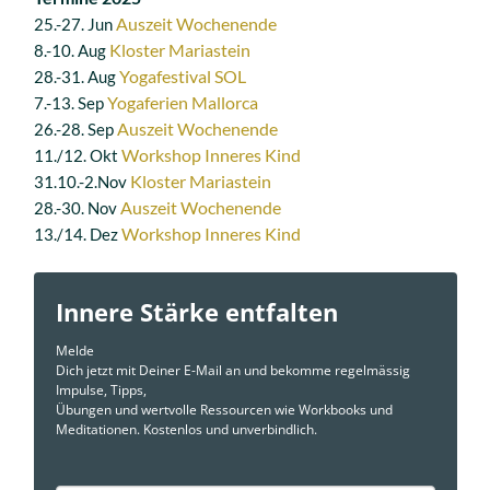
Auszeit Wochenende
25.-27. Jun
Kloster Mariastein
8.-10. Aug
Yogafestival SOL
28.-31. Aug
Yogaferien Mallorca
7.-13. Sep
Auszeit Wochenende
26.-28. Sep
Workshop Inneres Kind
11./12. Okt
Kloster Mariastein
31.10.-2.Nov
Auszeit Wochenende
28.-30. Nov
Workshop Inneres Kind
13./14. Dez
Innere Stärke entfalten
Melde
Dich jetzt mit Deiner E-Mail an und bekomme regelmässig
Impulse, Tipps,
Übungen und wertvolle Ressourcen wie Workbooks und
Meditationen. Kostenlos und unverbindlich.