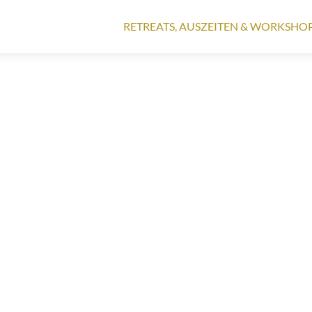
Zum
Inhalt
RETREATS, AUSZEITEN & WORKSHO
springen