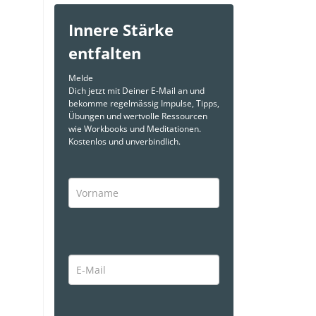
Innere Stärke
entfalten
Melde
Dich jetzt mit Deiner E-Mail an und
bekomme regelmässig Impulse, Tipps,
Übungen und wertvolle Ressourcen
wie Workbooks und Meditationen.
Kostenlos und unverbindlich.