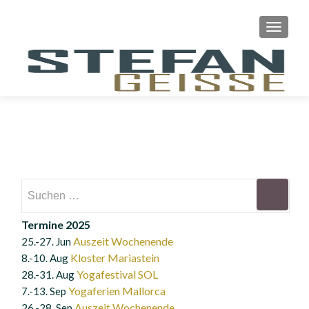
SCHAL
Suchen
nach:
Termine 2025
Auszeit Wochenende
25.-27. Jun
Kloster Mariastein
8.-10. Aug
Yogafestival SOL
28.-31. Aug
Yogaferien Mallorca
7.-13. Sep
Auszeit Wochenende
26.-28. Sep