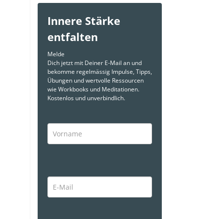
Innere Stärke
entfalten
Melde
Dich jetzt mit Deiner E-Mail an und
bekomme regelmässig Impulse, Tipps,
Übungen und wertvolle Ressourcen
wie Workbooks und Meditationen.
Kostenlos und unverbindlich.