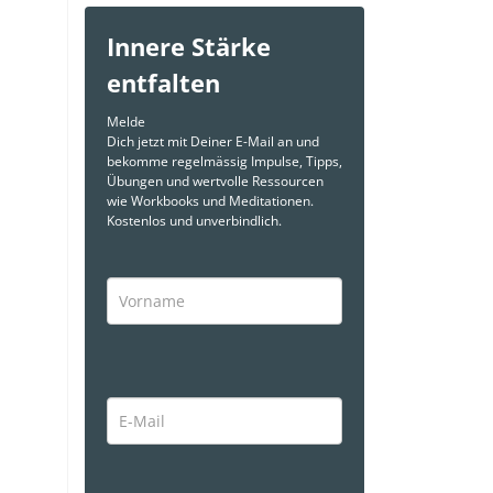
Innere Stärke
entfalten
Melde
Dich jetzt mit Deiner E-Mail an und
bekomme regelmässig Impulse, Tipps,
Übungen und wertvolle Ressourcen
wie Workbooks und Meditationen.
Kostenlos und unverbindlich.