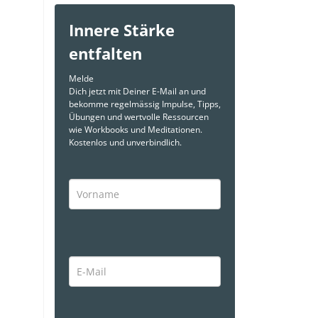
Innere Stärke
entfalten
Melde
Dich jetzt mit Deiner E-Mail an und
bekomme regelmässig Impulse, Tipps,
Übungen und wertvolle Ressourcen
wie Workbooks und Meditationen.
Kostenlos und unverbindlich.