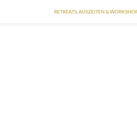
Zum
Inhalt
RETREATS, AUSZEITEN & WORKSHO
springen