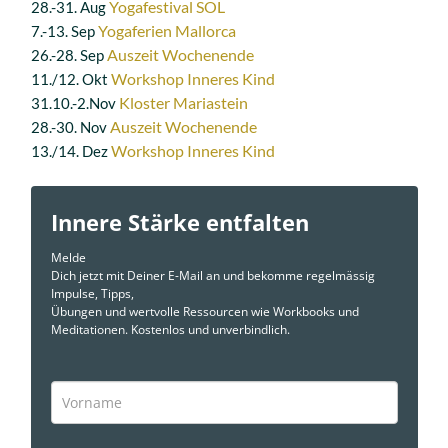
Yogafestival SOL
28.-31. Aug
Yogaferien Mallorca
7.-13. Sep
Auszeit Wochenende
26.-28. Sep
Workshop Inneres Kind
11./12. Okt
Kloster Mariastein
31.10.-2.Nov
Auszeit Wochenende
28.-30. Nov
Workshop Inneres Kind
13./14. Dez
Innere Stärke entfalten
Melde
Dich jetzt mit Deiner E-Mail an und bekomme regelmässig
Impulse, Tipps,
Übungen und wertvolle Ressourcen wie Workbooks und
Meditationen. Kostenlos und unverbindlich.