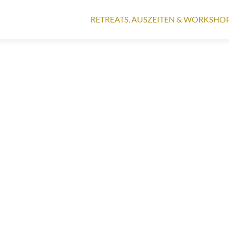
Zum
Inhalt
RETREATS, AUSZEITEN & WORKSHO
springen