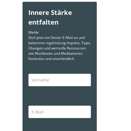
Innere Stärke
entfalten
Melde
Dich jetzt mit Deiner E-Mail an und
bekomme regelmässig Impulse, Tipps,
Übungen und wertvolle Ressourcen
wie Workbooks und Meditationen.
Kostenlos und unverbindlich.