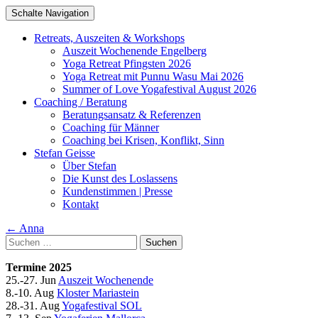
Schalte Navigation
Zum
Retreats, Auszeiten & Workshops
Inhalt
Auszeit Wochenende Engelberg
springen
Yoga Retreat Pfingsten 2026
Yoga Retreat mit Punnu Wasu Mai 2026
Summer of Love Yogafestival August 2026
Coaching / Beratung
Beratungsansatz & Referenzen
Coaching für Männer
Coaching bei Krisen, Konflikt, Sinn
Stefan Geisse
Über Stefan
Die Kunst des Loslassens
Kundenstimmen | Presse
Kontakt
Artikel-
←
Anna
Suchen
Navigation
nach:
Termine 2025
25.-27. Jun
Auszeit Wochenende
8.-10. Aug
Kloster Mariastein
28.-31. Aug
Yogafestival SOL