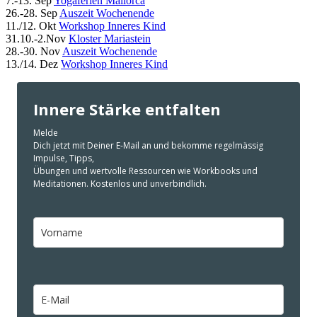
7.-13. Sep
Yogaferien Mallorca
26.-28. Sep
Auszeit Wochenende
11./12. Okt
Workshop Inneres Kind
31.10.-2.Nov
Kloster Mariastein
28.-30. Nov
Auszeit Wochenende
13./14. Dez
Workshop Inneres Kind
Innere Stärke entfalten
Melde
Dich jetzt mit Deiner E-Mail an und bekomme regelmässig
Impulse, Tipps,
Übungen und wertvolle Ressourcen wie Workbooks und
Meditationen. Kostenlos und unverbindlich.