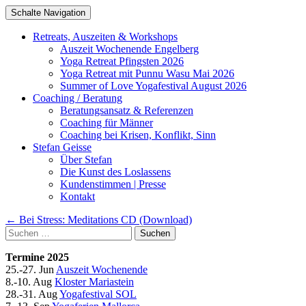
Schalte Navigation
Zum
Retreats, Auszeiten & Workshops
Inhalt
Auszeit Wochenende Engelberg
springen
Yoga Retreat Pfingsten 2026
Yoga Retreat mit Punnu Wasu Mai 2026
Summer of Love Yogafestival August 2026
Coaching / Beratung
Beratungsansatz & Referenzen
Coaching für Männer
Coaching bei Krisen, Konflikt, Sinn
Stefan Geisse
Über Stefan
Die Kunst des Loslassens
Kundenstimmen | Presse
Kontakt
Artikel-
←
Bei Stress: Meditations CD (Download)
Suchen
Navigation
nach:
Termine 2025
25.-27. Jun
Auszeit Wochenende
8.-10. Aug
Kloster Mariastein
28.-31. Aug
Yogafestival SOL