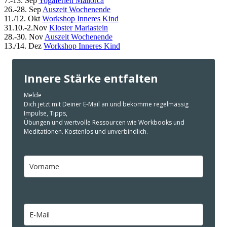
7.-13. Sep
Yogaferien Mallorca
26.-28. Sep
Auszeit Wochenende
11./12. Okt
Workshop Inneres Kind
31.10.-2.Nov
Kloster Mariastein
28.-30. Nov
Auszeit Wochenende
13./14. Dez
Workshop Inneres Kind
Innere Stärke entfalten
Melde
Dich jetzt mit Deiner E-Mail an und bekomme regelmässig
Impulse, Tipps,
Übungen und wertvolle Ressourcen wie Workbooks und
Meditationen. Kostenlos und unverbindlich.