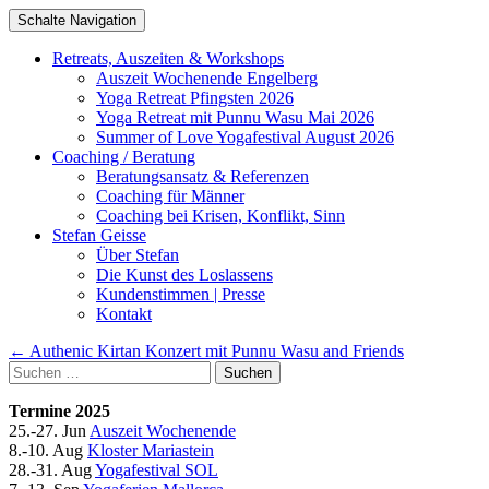
Schalte Navigation
Zum
Retreats, Auszeiten & Workshops
Inhalt
Auszeit Wochenende Engelberg
springen
Yoga Retreat Pfingsten 2026
Yoga Retreat mit Punnu Wasu Mai 2026
Summer of Love Yogafestival August 2026
Coaching / Beratung
Beratungsansatz & Referenzen
Coaching für Männer
Coaching bei Krisen, Konflikt, Sinn
Stefan Geisse
Über Stefan
Die Kunst des Loslassens
Kundenstimmen | Presse
Kontakt
Artikel-
←
Authenic Kirtan Konzert mit Punnu Wasu and Friends
Suchen
Navigation
nach:
Termine 2025
25.-27. Jun
Auszeit Wochenende
8.-10. Aug
Kloster Mariastein
28.-31. Aug
Yogafestival SOL