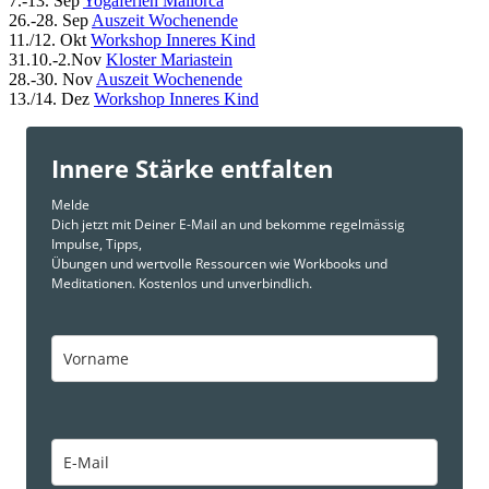
7.-13. Sep
Yogaferien Mallorca
26.-28. Sep
Auszeit Wochenende
11./12. Okt
Workshop Inneres Kind
31.10.-2.Nov
Kloster Mariastein
28.-30. Nov
Auszeit Wochenende
13./14. Dez
Workshop Inneres Kind
Innere Stärke entfalten
Melde
Dich jetzt mit Deiner E-Mail an und bekomme regelmässig
Impulse, Tipps,
Übungen und wertvolle Ressourcen wie Workbooks und
Meditationen. Kostenlos und unverbindlich.