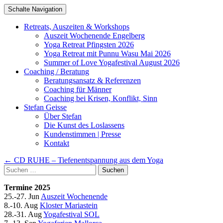
Schalte Navigation
Zum
Retreats, Auszeiten & Workshops
Inhalt
Auszeit Wochenende Engelberg
springen
Yoga Retreat Pfingsten 2026
Yoga Retreat mit Punnu Wasu Mai 2026
Summer of Love Yogafestival August 2026
Coaching / Beratung
Beratungsansatz & Referenzen
Coaching für Männer
Coaching bei Krisen, Konflikt, Sinn
Stefan Geisse
Über Stefan
Die Kunst des Loslassens
Kundenstimmen | Presse
Kontakt
Artikel-
←
CD RUHE – Tiefenentspannung aus dem Yoga
Suchen
Navigation
nach:
Termine 2025
25.-27. Jun
Auszeit Wochenende
8.-10. Aug
Kloster Mariastein
28.-31. Aug
Yogafestival SOL