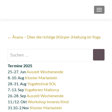
SCHAL
Artikel-
←
Āsana – Über die richtige (Körper-)Haltung im Yoga
Navigation
Suchen
nach:
Termine 2025
Auszeit Wochenende
25.-27. Jun
Kloster Mariastein
8.-10. Aug
Yogafestival SOL
28.-31. Aug
Yogaferien Mallorca
7.-13. Sep
Auszeit Wochenende
26.-28. Sep
Workshop Inneres Kind
11./12. Okt
Kloster Mariastein
31.10.-2.Nov