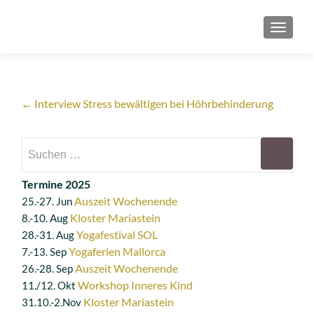
SCHAL
Artikel-
←
Interview Stress bewältigen bei Höhrbehinderung
Navigation
Suchen
nach:
Termine 2025
Auszeit Wochenende
25.-27. Jun
Kloster Mariastein
8.-10. Aug
Yogafestival SOL
28.-31. Aug
Yogaferien Mallorca
7.-13. Sep
Auszeit Wochenende
26.-28. Sep
Workshop Inneres Kind
11./12. Okt
Kloster Mariastein
31.10.-2.Nov