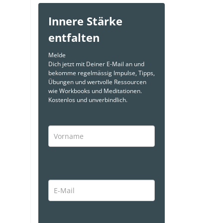
Innere Stärke
entfalten
Melde
Dich jetzt mit Deiner E-Mail an und
bekomme regelmässig Impulse, Tipps,
Übungen und wertvolle Ressourcen
wie Workbooks und Meditationen.
Kostenlos und unverbindlich.