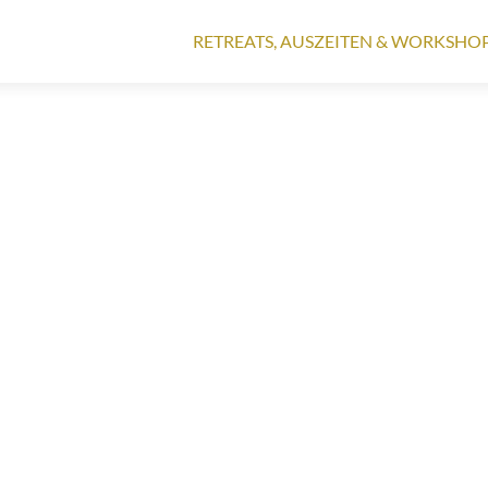
Zum
Inhalt
RETREATS, AUSZEITEN & WORKSHO
springen