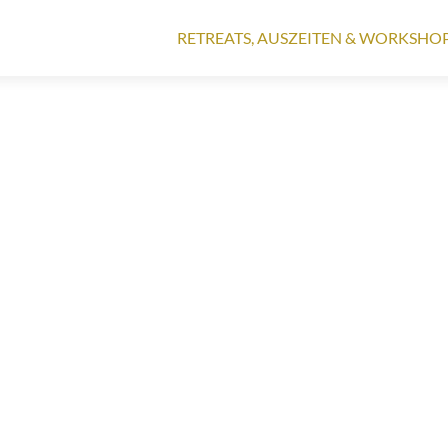
Zum
Inhalt
RETREATS, AUSZEITEN & WORKSHO
springen