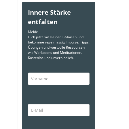
Innere Stärke
entfalten
Melde
Dich jetzt mit Deiner E-Mail an und
bekomme regelmässig Impulse, Tipps,
Übungen und wertvolle Ressourcen
wie Workbooks und Meditationen.
Kostenlos und unverbindlich.