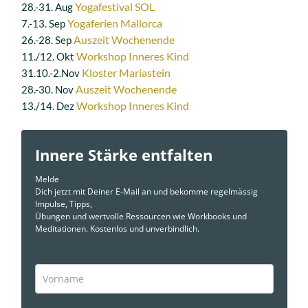
Yogafestival SOL
28.-31. Aug
Yogaferien Mallorca
7.-13. Sep
Auszeit Wochenende
26.-28. Sep
Workshop Inneres Kind
11./12. Okt
Kloster Mariastein
31.10.-2.Nov
Auszeit Wochenende
28.-30. Nov
Workshop Inneres Kind
13./14. Dez
Innere Stärke entfalten
Melde
Dich jetzt mit Deiner E-Mail an und bekomme regelmässig
Impulse, Tipps,
Übungen und wertvolle Ressourcen wie Workbooks und
Meditationen. Kostenlos und unverbindlich.